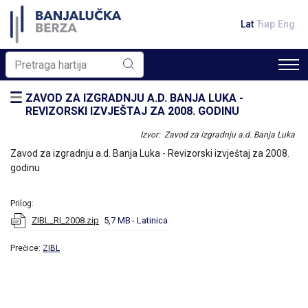
Lat
Ћир
Eng
ZAVOD ZA IZGRADNJU A.D. BANJA LUKA -
REVIZORSKI IZVJEŠTAJ ZA 2008. GODINU
Izvor: Zavod za izgradnju a.d. Banja Luka
Zavod za izgradnju a.d. Banja Luka - Revizorski izvještaj za 2008.
godinu
Prilog:
ZIBL_RI_2008.zip
5,7 MB
- Latinica
Prečice:
ZIBL