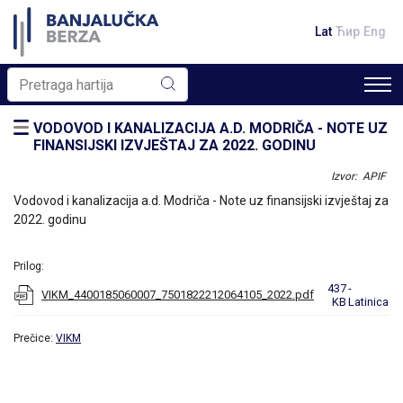
Lat
Ћир
Eng
VODOVOD I KANALIZACIJA A.D. MODRIČA - NOTE UZ
FINANSIJSKI IZVJEŠTAJ ZA 2022. GODINU
Izvor: APIF
Vodovod i kanalizacija a.d. Modriča - Note uz finansijski izvještaj za
2022. godinu
Prilog:
437
-
VIKM_4400185060007_7501822212064105_2022.pdf
KB
Latinica
Prečice:
VIKM