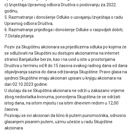
c) Izvještaja Upravnog odbora Društva o poslovanju za 2022.
godinu,
5. Razmatranje i donošenje Odluke o usvajanju Izvještaja o radu
Upravnog odbora Društva;
6. Razmatranje prijedloga i donošenje Odluke o raspodjeli dobiti;
7.Ostala pitanja.
Poziv za Skupštinu akcionara sa prijedlozima odluka po kojima će
se odlučivati na Skupštini su dostupni akcionarima na internet
stranici Banjalučke berze, kao i na uvid u iste u prostorijama
Društva u terminu od 8 do 15 časova svakog radnog dana od dana
objavljivanja saziva do dana održavanja Skupštine. Pravo glasa na
sjednici Skupštine imaju akcionari upisani u knjigu akcionara na
dan 02.10.2023 godine.
U slučaju da se Skupština akcionara ne održi u zakazano vrijeme
zbog nedostatka kvoruma, ponovljena Skupština će se održati
istog dana, na istom mjestu i sa istim dnevnim redom u 12,00
časova.
Pozivaju se svi akcionari da lično ili putem punomoćnika, odnosno
glasanjem pisanim putem, uzmu učešće u radu Skupštine
akcionara.