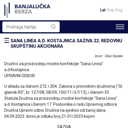
Lat
Ћир
Eng
SANA LINEA A.D. KOSTAJNICA SAZIVA 22. REDOVNU
SKUPŠTINU AKCIONARA
Izvor: Glas Srpske
Društvo za proizvodnju modne konfekcije "Sana-Linea"
a.d.Kostajnica
UPRAVNI ODBOR
U skladu sa članom 272. i 304. Zakona o privrednim društvima ("Sl.
glasnik RS", br. 127/08, 58/09, 100/11 i 67/13), i članom 33.
Statuta Društva za proizvodnju modne konfekcije "Sana Linea"
a.d. Kostajnica i članom 17. Poslovnika o radu Upravnog odbora
Društva Upravni odbor Društva na sjednici održanoj dana
04.09.2023. donio je odluku broj 21-01/2023 kojom
SAZIVA