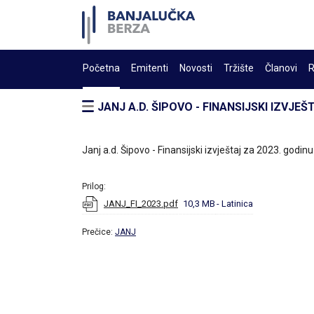
Početna
Emitenti
Novosti
Tržište
Članovi
R
JANJ A.D. ŠIPOVO - FINANSIJSKI IZVJEŠ
Janj a.d. Šipovo - Finansijski izvještaj za 2023. godinu
Prilog:
JANJ_FI_2023.pdf
10,3 MB
- Latinica
Prečice:
JANJ