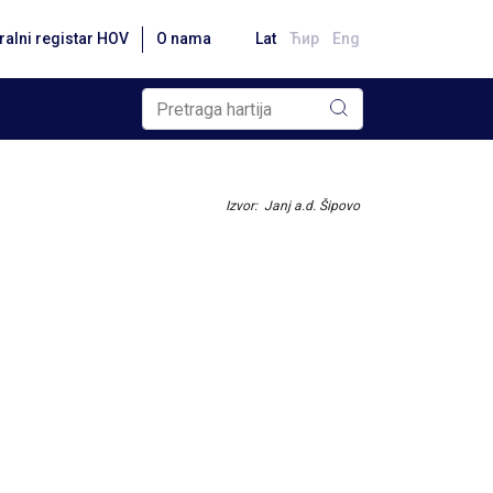
ralni registar HOV
O nama
Lat
Ћир
Eng
Izvor: Janj a.d. Šipovo