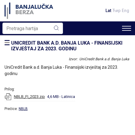
Lat
Ћир
Eng
UNICREDIT BANK A.D. BANJA LUKA - FINANSIJSKI
IZVJEŠTAJ ZA 2023. GODINU
Izvor: UniCredit Bank a.d. Banja Luka
UniCredit Bank a.d. Banja Luka - Finansijski izvještaj za 2023.
godinu
Prilog:
NBLB_FI_2023.zip
4,6 MB
- Latinica
Prečice:
NBLB