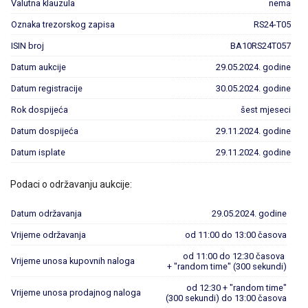
Valutna klauzula
nema
Oznaka trezorskog zapisa
RS24-T05
ISIN broj
BA10RS24T057
Datum aukcije
29.05.2024. godine
Datum registracije
30.05.2024. godine
Rok dospijeća
šest mjeseci
Datum dospijeća
29.11.2024. godine
Datum isplate
29.11.2024. godine
Podaci o održavanju aukcije:
Datum održavanja
29.05.2024. godine
Vrijeme održavanja
od 11:00 do 13:00 časova
od 11:00 do 12:30 časova
Vrijeme unosa kupovnih naloga
+ "random time" (300 sekundi)
od 12:30 + "random time"
Vrijeme unosa prodajnog naloga
(300 sekundi) do 13:00 časova