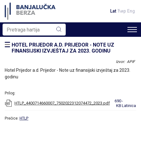
Lat
Ћир
Eng
HOTEL PRIJEDOR A.D. PRIJEDOR - NOTE UZ
FINANSIJSKI IZVJEŠTAJ ZA 2023. GODINU
Izvor: APIF
Hotel Prijedor a.d. Prijedor - Note uz finansijski izvještaj za 2023.
godinu
Prilog:
690
-
HTLP_4400714660007_7502022312074472_2023.pdf
KB
Latinica
Prečice:
HTLP