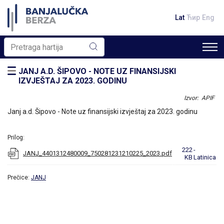
Lat
Ћир
Eng
JANJ A.D. ŠIPOVO - NOTE UZ FINANSIJSKI
IZVJEŠTAJ ZA 2023. GODINU
Izvor: APIF
Janj a.d. Šipovo - Note uz finansijski izvještaj za 2023. godinu
Prilog:
222
-
JANJ_4401312480009_750281231210225_2023.pdf
KB
Latinica
Prečice:
JANJ