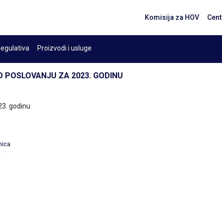
Komisija za HOV
Cent
egulativa
Proizvodi i usluge
 O POSLOVANJU ZA 2023. GODINU
23. godinu
inica