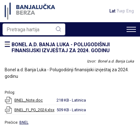
Lat
Ћир
Eng
BONEL A.D. BANJA LUKA - POLUGODIŠNJI
FINANSIJSKI IZVJEŠTAJ ZA 2024. GODINU
Izvor: Bonel a.d. Banja Luka
Bonel a.d. Banja Luka - Polugodišnji finansijski izvještaj za 2024.
godinu
Prilog:
BNEL_Note.doc
218 KB
- Latinica
BNEL_FI_PG_2024.xlsx
509 KB
- Latinica
Prečice:
BNEL