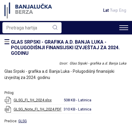
Lat
Ћир
Eng
GLAS SRPSKI - GRAFIKA A.D. BANJA LUKA -
POLUGODIŠNJI FINANSIJSKI IZVJEŠTAJ ZA 2024.
GODINU
Izvor: Glas Srpski - grafika a.d. Banja Luka
Glas Srpski - grafika a.d. Banja Luka - Polugodišnji finansijski
izvještaj za 2024. godinu
Prilog:
GLSG_FI_1H_2024.xlsx
508 KB
- Latinica
GLSG_Note_FI_1H_2024.PDF
310 KB
- Latinica
Prečice:
GLSG