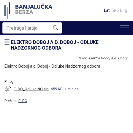
Lat
Ћир
Eng
ELEKTRO DOBOJ A.D. DOBOJ - ODLUKE
NADZORNOG ODBORA
Izvor: Elektro Doboj a.d. Doboj
Elektro Doboj a.d. Doboj - Odluke Nadzornog odbora
Prilog:
ELDO_Odluke NO.zip
659 KB
- Latinica
Prečice:
ELDO