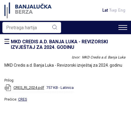
Lat
Ћир
Eng
MKD CREDIS A.D. BANJA LUKA - REVIZORSKI
IZVJEŠTAJ ZA 2024. GODINU
Izvor: MKD Credis a.d. Banja Luka
MKD Credis a.d. Banja Luka - Revizorski izvještaj za 2024. godinu
Prilog:
CRES_RI_2024.pdf
757 KB
- Latinica
Prečice:
CRES