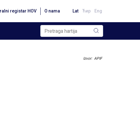
ralni registar HOV
O nama
Lat
Ћир
Eng
Izvor: APIF