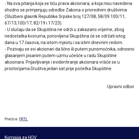
- Na sva pitanja koja se tiču prava akcionara, a koja nisu navedena
shodno se primjenjuju odredbe Zakona o privrednim društvima
(Službeni glasnlk Republike Srpske broj 127/08, 58/09.100/11,
67/13,100/17, 82/19 i 17/23).
- U slučaju da se Skupština ne održi u zakazano vrijeme, zbog
nedostatka kvoruma, ponovljena Skupština će se održati istog
dana u 17 časova, na istom mjestu i sa istim dnevnim redom.
- Pozivaju se svi akcionari da lično ili putem punomoćnika, odnosno
glasanjem pisanim putem uzmu učešće u radu Skupštine
akcionara. Prijavljivanje i evidentiranje akcionara vršiće se u
prostorijama Društva jedan sat prije početka Skupštine.
Upravni odbor
Prečice:
FRTL
Komisija za HOV