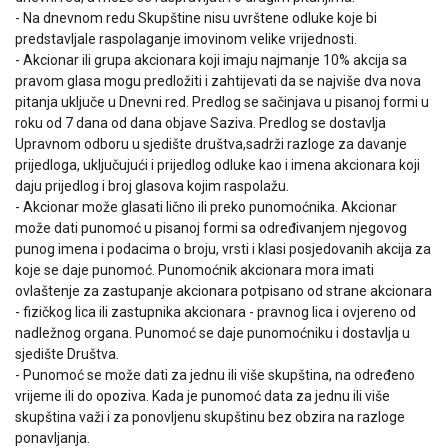
- Na dnevnom redu Skupštine nisu uvrštene odluke koje bi
predstavljale raspolaganje imovinom velike vrijednosti.
- Akcionar ili grupa akcionara koji imaju najmanje 10% akcija sa
pravom glasa mogu predložiti i zahtijevati da se najviše dva nova
pitanja uključe u Dnevni red. Predlog se sačinjava u pisanoj formi u
roku od 7 dana od dana objave Saziva. Predlog se dostavlja
Upravnom odboru u sjedište društva,sadrži razloge za davanje
prijedloga, uključujući i prijedlog odluke kao i imena akcionara koji
daju prijedlog i broj glasova kojim raspolažu.
- Akcionar može glasati lično ili preko punomoćnika. Akcionar
može dati punomoć u pisanoj formi sa određivanjem njegovog
punog imena i podacima o broju, vrsti i klasi posjedovanih akcija za
koje se daje punomoć. Punomoćnik akcionara mora imati
ovlaštenje za zastupanje akcionara potpisano od strane akcionara
- fizičkog lica ili zastupnika akcionara - pravnog lica i ovjereno od
nadležnog organa. Punomoć se daje punomoćniku i dostavlja u
sjedište Društva.
- Punomoć se može dati za jednu ili više skupština, na određeno
vrijeme ili do opoziva. Kada je punomoć data za jednu ili više
skupština važi i za ponovljenu skupštinu bez obzira na razloge
ponavljanja.