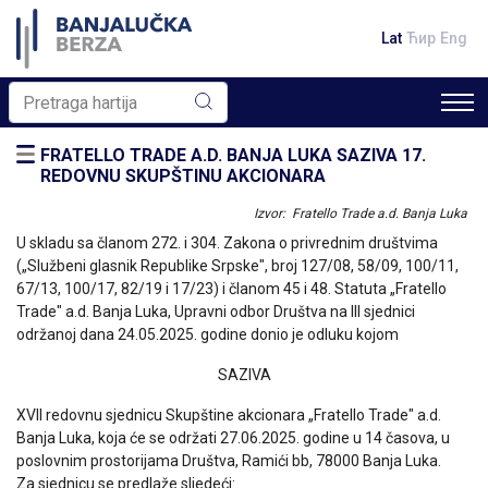
Lat
Ћир
Eng
FRATELLO TRADE A.D. BANJA LUKA SAZIVA 17.
REDOVNU SKUPŠTINU AKCIONARA
Izvor: Fratello Trade a.d. Banja Luka
U skladu sa članom 272. i 304. Zakona o privrednim društvima
(„Službeni glasnik Republike Srpske", broj 127/08, 58/09, 100/11,
67/13, 100/17, 82/19 i 17/23) i članom 45 i 48. Statuta „Fratello
Trade" a.d. Banja Luka, Upravni odbor Društva na III sjednici
održanoj dana 24.05.2025. godine donio je odluku kojom
SAZIVA
XVII redovnu sjednicu Skupštine akcionara „Fratello Trade" a.d.
Banja Luka, koja će se održati 27.06.2025. godine u 14 časova, u
poslovnim prostorijama Društva, Ramići bb, 78000 Banja Luka.
Za sjednicu se predlaže sljedeći: