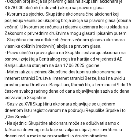
- Ukupan broj akcija sa pravom glasa na skupštini akcionara je
3.578.000 običnih (redovnih) akcija sa pravom glasa.
- Kvorum za sjednicu Skupštine akcionara čine akcionari koji
posjeduju većinu od ukupnog broja akcija sa pravom glasa (obična
većina). U kvorum se računaju i glasovi akcionara koji u skladu sa
Zakonom o privrednim društvima mogu glasati i pisanim putem.
- Skupština donosi odluke običnom većinom glasova akcionara
vlasnika običnih (redovnih) akcija sa pravom glasa.
- Pravo učešća i pravo glasa na Skupštini ostvaruju akcionari na
osnovu izvještaja Centralnog registra hartija od vrijednosti AD
Banja Luka sa stanjem na dan 17.06.2025. godine.
- Materijali za sjednicu Skupštine dostupni su akcionarima na
internet stranici Društva i internet stranici Berze, kao i na uvid u
prostorijama Društva u Banja Luci, Ramići bb, u terminu od 9 do 15
časova svakog radnog dana od dana objavljivanja saziva do dana
održavanja Skupštine.
- Saziv za XVII Skupštinu akcionara objavljuje se u jednom
dnevnom listu registrovanom na području Republike Srpske i to:
„Glas Srpske".
- Na sjednici Skupštine akcionara može se odlučivati samo o
tačkama dnevnog reda koje su valjano objavljene i uvrštene u
dnevni red, a može se raspravljati i o drugim pitanjima.