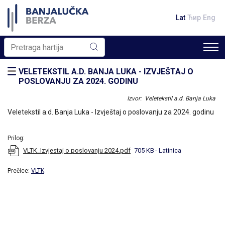
Lat
Ћир
Eng
VELETEKSTIL A.D. BANJA LUKA - IZVJEŠTAJ O
POSLOVANJU ZA 2024. GODINU
Izvor: Veletekstil a.d. Banja Luka
Veletekstil a.d. Banja Luka - Izvještaj o poslovanju za 2024. godinu
Prilog:
VLTK_Izvjestaj o poslovanju 2024.pdf
705 KB
- Latinica
Prečice:
VLTK