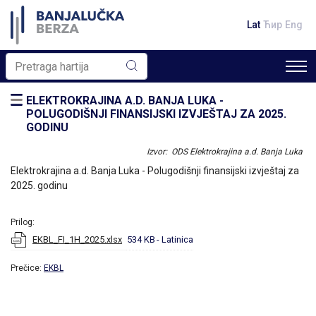
Lat
Ћир
Eng
ELEKTROKRAJINA A.D. BANJA LUKA -
POLUGODIŠNJI FINANSIJSKI IZVJEŠTAJ ZA 2025.
GODINU
Izvor: ODS Elektrokrajina a.d. Banja Luka
Elektrokrajina a.d. Banja Luka - Polugodišnji finansijski izvještaj za
2025. godinu
Prilog:
EKBL_FI_1H_2025.xlsx
534 KB
- Latinica
Prečice:
EKBL