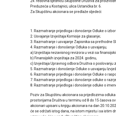
24. redovna sjednicu Skupštine Društva za proizvodn
Preduzeća u Kostajnici, ulica Ustanička br. 6.
Za Skupštinu akcionara se predlaže sljedeći:
1. Razmatranje prijedloga i donošenje Odluke o izbor
2. Usvajanje Izvještaja Komisije za glasanje;
3. Razmatranje i usvajanje Zapisnika sa prethodne S
4. Razmatranje i donošenje Odluka o usvajanju;
a) Izvještaja nezavisnog revizora u vezi sa finansijs
b) Finansijskih izvještaja za 2024. godinu,
c) Izvještaja Upravnog odbora Društva o poslovanju 
5. Razmatranje i donošenje Odluke o usvajanju Izvje
6. Razmatranje prijedloga i donošenje Odluke o raspod
7. Razmatranje prijedloga i donošenje odluke o raz
8. Razmatranje prijedloga i donošenje odluke o ime
Poziv za Skupštinu akcionara sa prijedlozima odluka p
prostorijama Društva u terminu od 8 do 15 časova sv
akcionari upisani u knjigu akcionara na dan 20.10.2
će se održati istog dana, na istom mjestu i sa istim