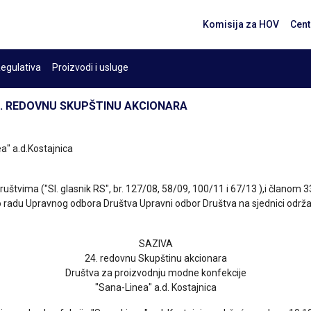
Komisija za HOV
Cent
egulativa
Proizvodi i usluge
24. REDOVNU SKUPŠTINU AKCIONARA
a" a.d.Kostajnica
ruštvima ("Sl. glasnik RS", br. 127/08, 58/09, 100/11 i 67/13 ),i članom
 o radu Upravnog odbora Društva Upravni odbor Društva na sjednici održa
SAZIVA
24. redovnu Skupštinu akcionara
Društva za proizvodnju modne konfekcije
"Sana-Linea" a.d. Kostajnica