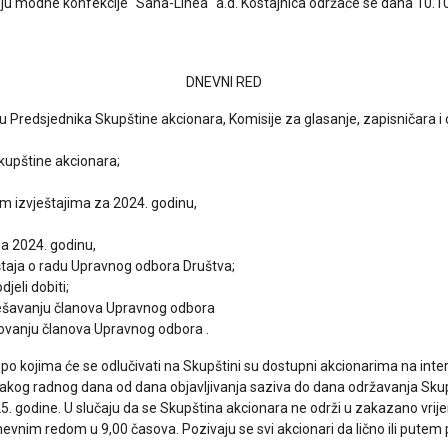
ju modne konfekcije "Sana-Linea" a.d. Kostajnica održaće se dana 10.1
DNEVNI RED
u Predsjednika Skupštine akcionara, Komisije za glasanje, zapisničara i 
kupštine akcionara;
kim izvještajima za 2024. godinu,
za 2024. godinu,
štaja o radu Upravnog odbora Društva;
jeli dobiti;
rješavanju članova Upravnog odbora
novanju članova Upravnog odbora .
o kojima će se odlučivati na Skupštini su dostupni akcionarima na interne
akog radnog dana od dana objavljivanja saziva do dana održavanja Skupš
025. godine. U slučaju da se Skupština akcionara ne održi u zakazano v
 dnevnim redom u 9,00 časova. Pozivaju se svi akcionari da lično ili p