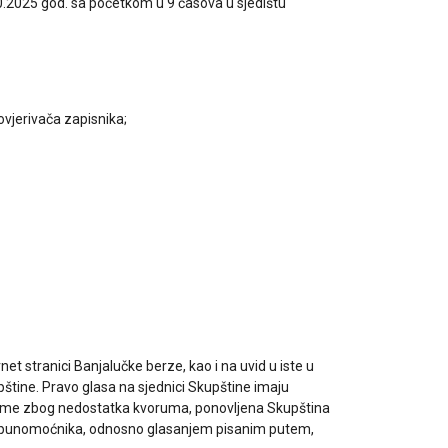
0.2025 god. sa početkom u 9 časova u sjedištu
ovjerivača zapisnika;
t stranici Banjalučke berze, kao i na uvid u iste u
tine. Pravo glasa na sjednici Skupštine imaju
rijeme zbog nedostatka kvoruma, ponovljena Skupština
utem punomoćnika, odnosno glasanjem pisanim putem,