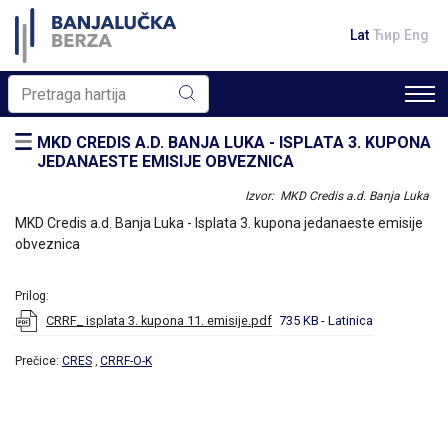
Lat
Ћир
Eng
MKD CREDIS A.D. BANJA LUKA - ISPLATA 3. KUPONA
JEDANAESTE EMISIJE OBVEZNICA
Izvor: MKD Credis a.d. Banja Luka
MKD Credis a.d. Banja Luka - Isplata 3. kupona jedanaeste emisije
obveznica
Prilog:
CRRF_ isplata 3. kupona 11. emisije.pdf
735 KB
- Latinica
Prečice:
CRES
CRRF-O-K
,