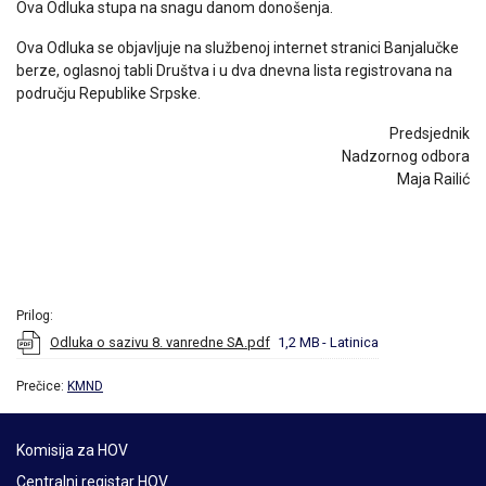
Ova Odluka stupa na snagu danom donošenja.
Ova Odluka se objavljuje na službenoj internet stranici Banjalučke
berze, oglasnoj tabli Društva i u dva dnevna lista registrovana na
području Republike Srpske.
Predsjednik
Nadzornog odbora
Maja Railić
Prilog:
Odluka o sazivu 8. vanredne SA.pdf
1,2 MB
- Latinica
Prečice:
KMND
Komisija za HOV
Centralni registar HOV