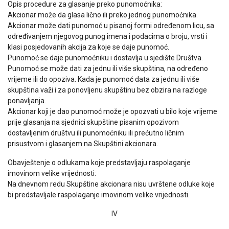
Opis procedure za glasanje preko punomoćnika:
Akcionar može da glasa lično ili preko jednog punomoćnika.
Akcionar može dati punomoć u pisanoj formi određenom licu, sa
određivanjem njegovog punog imena i podacima o broju, vrsti i
klasi posjedovanih akcija za koje se daje punomoć.
Punomoć se daje punomoćniku i dostavlja u sjedište Društva.
Punomoć se može dati za jednu ili više skupština, na određeno
vrijeme ili do opoziva. Kada je punomoć data za jednu ili više
skupština važi i za ponovljenu skupštinu bez obzira na razloge
ponavljanja.
Akcionar koji je dao punomoć može je opozvati u bilo koje vrijeme
prije glasanja na sjednici skupštine pisanim opozivom
dostavljenim društvu ili punomoćniku ili prećutno ličnim
prisustvom i glasanjem na Skupštini akcionara.
Obavještenje o odlukama koje predstavljaju raspolaganje
imovinom velike vrijednosti:
Na dnevnom redu Skupštine akcionara nisu uvrštene odluke koje
bi predstavljale raspolaganje imovinom velike vrijednosti.
IV