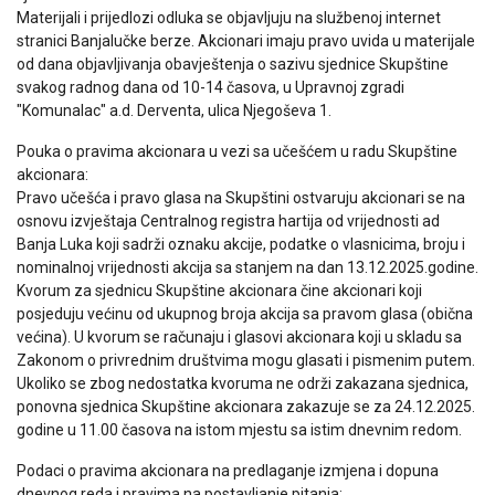
Materijali i prijedlozi odluka se objavljuju na službenoj internet
stranici Banjalučke berze. Akcionari imaju pravo uvida u materijale
od dana objavljivanja obavještenja o sazivu sjednice Skupštine
svakog radnog dana od 10-14 časova, u Upravnoj zgradi
"Komunalac" a.d. Derventa, ulica Njegoševa 1.
Pouka o pravima akcionara u vezi sa učešćem u radu Skupštine
akcionara:
Pravo učešća i pravo glasa na Skupštini ostvaruju akcionari se na
osnovu izvještaja Centralnog registra hartija od vrijednosti ad
Banja Luka koji sadrži oznaku akcije, podatke o vlasnicima, broju i
nominalnoj vrijednosti akcija sa stanjem na dan 13.12.2025.godine.
Kvorum za sjednicu Skupštine akcionara čine akcionari koji
posjeduju većinu od ukupnog broja akcija sa pravom glasa (obična
većina). U kvorum se računaju i glasovi akcionara koji u skladu sa
Zakonom o privrednim društvima mogu glasati i pismenim putem.
Ukoliko se zbog nedostatka kvoruma ne održi zakazana sjednica,
ponovna sjednica Skupštine akcionara zakazuje se za 24.12.2025.
godine u 11.00 časova na istom mjestu sa istim dnevnim redom.
Podaci o pravima akcionara na predlaganje izmjena i dopuna
dnevnog reda i pravima na postavljanje pitanja: