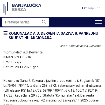
Lat
Ћир
Eng
KOMUNALAC A.D. DERVENTA SAZIVA 8. VANREDNU
SKUPŠTINU AKCIONARA
Izvor: Komunalac a.d. Derventa
"Komunalac" a.d. Derventa
NADZORNI ODBOR
Broj: 1077/25
Datum: 28.11.2025. god.
Na osnovu člana 7. Zakona o javnim preduzećima („Sl. glasnik RS"
br.75/04 i 78/11), te člana 268. i 272. Zakona privrednim društvima
(„Sl. glasnik RS" br.127/08, 58/09, 100/11, 67/13, 100/17, 82/19 i
17/23), kao i člana 29. i 55. Statuta "Komunalac" a.d. Derventa
Nadzorni odbor, na svojoj 42. sjednici održanoj 28.11.2025.godine,