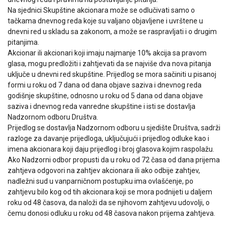
Na sjednici Skupštine akcionara može se odlučivati samo o
tačkama dnevnog reda koje su valjano objavljene i uvrštene u
dnevni red u skladu sa zakonom, a može se raspravljati i o drugim
pitanjima.
Akcionar ili akcionari koji imaju najmanje 10% akcija sa pravom
glasa, mogu predložiti i zahtjevati da se najviše dva nova pitanja
uključe u dnevni red skupštine. Prijedlog se mora sačiniti u pisanoj
formi u roku od 7 dana od dana objave saziva i dnevnog reda
godišnje skupštine, odnosno u roku od 5 dana od dana objave
saziva i dnevnog reda vanredne skupštine i isti se dostavlja
Nadzornom odboru Društva.
Prijedlog se dostavlja Nadzornom odboru u sjedište Društva, sadrži
razloge za davanje prijedloga, uključujući i prijedlog odluke kao i
imena akcionara koji daju prijedlog i broj glasova kojim raspolažu.
Ako Nadzorni odbor propusti da u roku od 72 časa od dana prijema
zahtjeva odgovori na zahtjev akcionara ili ako odbije zahtjev,
nadležni sud u vanparničnom postupku ima ovlašćenje, po
zahtjevu bilo kog od tih akcionara koji se mora podnijeti u daljem
roku od 48 časova, da naloži da se njihovom zahtjevu udovolji, o
čemu donosi odluku u roku od 48 časova nakon prijema zahtjeva.