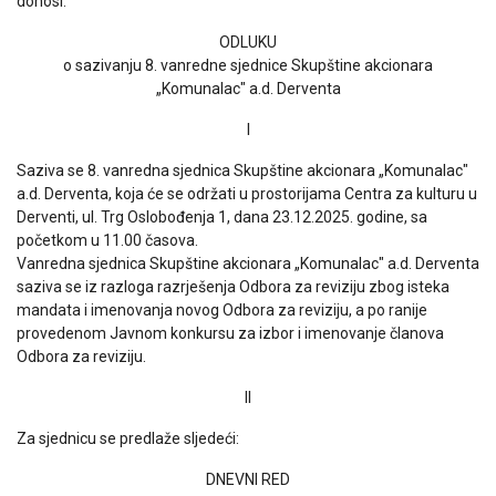
donosi:
ODLUKU
o sazivanju 8. vanredne sjednice Skupštine akcionara
„Komunalac" a.d. Derventa
I
Saziva se 8. vanredna sjednica Skupštine akcionara „Komunalac"
a.d. Derventa, koja će se održati u prostorijama Centra za kulturu u
Derventi, ul. Trg Oslobođenja 1, dana 23.12.2025. godine, sa
početkom u 11.00 časova.
Vanredna sjednica Skupštine akcionara „Komunalac" a.d. Derventa
saziva se iz razloga razrješenja Odbora za reviziju zbog isteka
mandata i imenovanja novog Odbora za reviziju, a po ranije
provedenom Javnom konkursu za izbor i imenovanje članova
Odbora za reviziju.
II
Za sjednicu se predlaže sljedeći:
DNEVNI RED