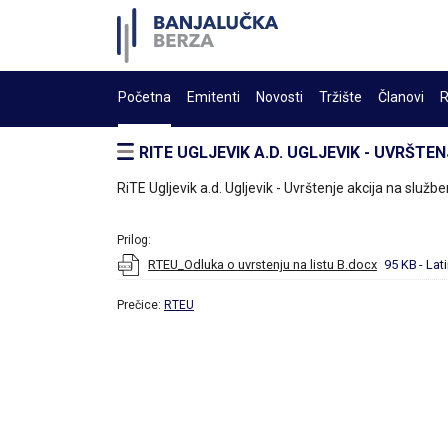
Početna
Emitenti
Novosti
Tržište
Članovi
R
RITE UGLJEVIK A.D. UGLJEVIK - UVRŠT
RiTE Ugljevik a.d. Ugljevik - Uvrštenje akcija na služb
Prilog:
RTEU_Odluka o uvrstenju na listu B.docx
95 KB
- Lat
Prečice:
RTEU