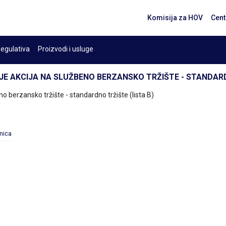
Komisija za HOV
Cent
egulativa
Proizvodi i usluge
ENJE AKCIJA NA SLUŽBENO BERZANSKO TRŽIŠTE - STANDARD
eno berzansko tržište - standardno tržište (lista B)
inica