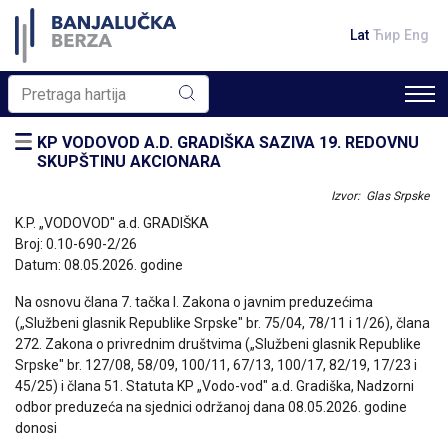
Lat
Ћир
Eng
KP VODOVOD A.D. GRADIŠKA SAZIVA 19. REDOVNU
SKUPŠTINU AKCIONARA
Izvor: Glas Srpske
K.P. „VODOVOD" a.d. GRADIŠKA
Broj: 0.10-690-2/26
Datum: 08.05.2026. godine
Na osnovu člana 7. tačka l. Zakona o javnim preduzećima
(„Službeni glasnik Republike Srpske" br. 75/04, 78/11 i 1/26), člana
272. Zakona o privrednim društvima („Službeni glasnik Republike
Srpske" br. 127/08, 58/09, 100/11, 67/13, 100/17, 82/19, 17/23 i
45/25) i člana 51. Statuta KP „Vodo-vod" a.d. Gradiška, Nadzorni
odbor preduzeća na sjednici održanoj dana 08.05.2026. godine
donosi