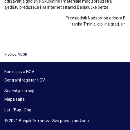
održavanja godišnje Skupštine i materijale mogu preuzeti u
sjedištu preduzeća i na internet stranici Banjalučke berze.
Predsjednik Nadzornog odbora B
ranka Trninić, dipl inž građ. s.r.
Prečice:
VDGR
Komisija za HOV
Centralni registar HOV
Sugestije na sajt
Mapa sajta
Lat
Ћир
Eng
© 2021 Banjalučka berza. Sva prava zadržana.