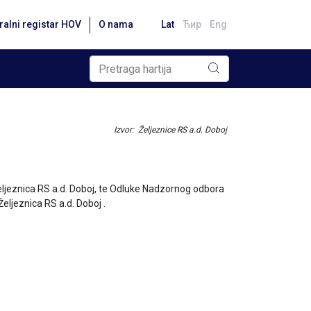
ralni registar HOV
O nama
Lat
Ћир
Eng
Izvor: Željeznice RS a.d. Doboj
Željeznica RS a.d. Doboj, te Odluke Nadzornog odbora
ljeznica RS a.d. Doboj .