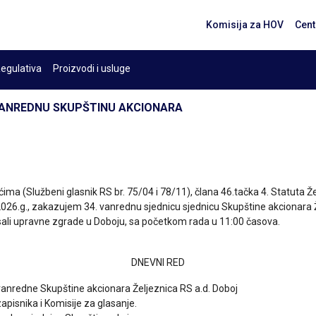
Komisija za HOV
Cent
egulativa
Proizvodi i usluge
. VANREDNU SKUPŠTINU AKCIONARA
ima (Službeni glasnik RS br. 75/04 i 78/11), člana 46.tačka 4. Statuta 
026.g., zakazujem 34. vanrednu sjednicu sjednicu Skupštine akcionara Že
 sali upravne zgrade u Doboju, sa početkom rada u 11:00 časova.
DNEVNI RED
anredne Skupštine akcionara Željeznica RS a.d. Doboj
apisnika i Komisije za glasanje.