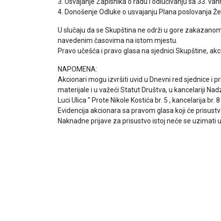
3. Usvajanje Zapisnika o radu i odlučivanju sa 33. va
4. Donošenje Odluke o usvajanju Plana poslovanja Že
U slučaju da se Skupština ne održi u gore zakazano
navedenim časovima na istom mjestu.
Pravo učešća i pravo glasa na sjednici Skupštine, ak
NAPOMENA:
Akcionari mogu izvršiti uvid u Dnevni red sjednice i p
materijale i u važeći Statut Društva, u kancelariji N
Luci Ulica '' Prote Nikole Kostića br. 5 , kancelarija b
Evidencija akcionara sa pravom glasa koji će prisus
Naknadne prijave za prisustvo istoj neće se uzimati 