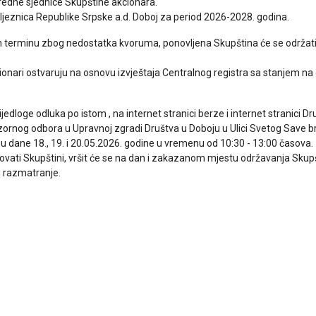
nredne sjednice Skupštine akcionara.
ljeznica Republike Srpske a.d. Doboj za period 2026-2028. godina.
m terminu zbog nedostatka kvoruma, ponovljena Skupština će se održati
cionari ostvaruju na osnovu izvještaja Centralnog registra sa stanjem na
rijedloge odluka po istom , na internet stranici berze i internet stranici
adzornog odbora u Upravnoj zgradi Društva u Doboju u Ulici Svetog Save br
r. 8 u dane 18., 19. i 20.05.2026. godine u vremenu od 10:30 - 13:00 časova.
tvovati Skupštini, vršit će se na dan i zakazanom mjestu održavanja Sku
u razmatranje.