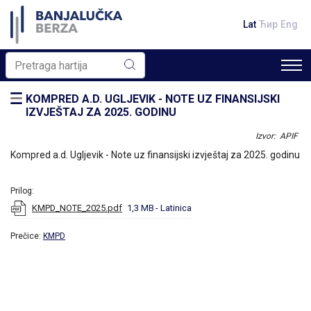
Lat
Ћир
Eng
KOMPRED A.D. UGLJEVIK - NOTE UZ FINANSIJSKI
IZVJEŠTAJ ZA 2025. GODINU
Izvor: APIF
Kompred a.d. Ugljevik - Note uz finansijski izvještaj za 2025. godinu
Prilog:
KMPD_NOTE_2025.pdf
1,3 MB
- Latinica
Prečice:
KMPD