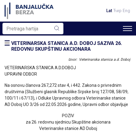
Lat
Ћир
Eng
VETERINARSKA STANICA A.D. DOBOJ SAZIVA 26.
REDOVNU SKUPŠTINU AKCIONARA
Izvor: Veterinarska stanica a.d. Doboj
VETERINARSKA STANICA A.D.DOBOJ
UPRAVNI ODBOR
Na osnovu članova 267,272 stav 4, i 442. Zakona o privrednim
društvima (Službeni glasnik Republike Srpske broj 127/08, 58/09,
100/11 i 67/13), i Odluke Upravnog odbora Veterinarske stanice
AD Doboj UO 3/26 od 22.05.2026 godine, Upravni odbor objavljuje
POZIV
za 26. redovnu sjednicu Skupštine akcionara
Veterinarske stanice AD Doboj