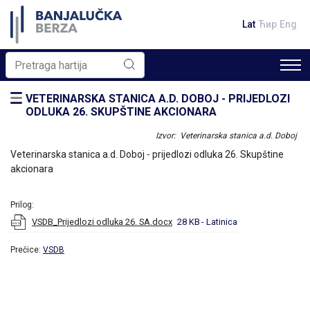
Lat
Ћир
Eng
VETERINARSKA STANICA A.D. DOBOJ - PRIJEDLOZI
ODLUKA 26. SKUPŠTINE AKCIONARA
Izvor: Veterinarska stanica a.d. Doboj
Veterinarska stanica a.d. Doboj - prijedlozi odluka 26. Skupštine
akcionara
Prilog:
VSDB_Prijedlozi odluka 26. SA.docx
28 KB
- Latinica
Prečice:
VSDB