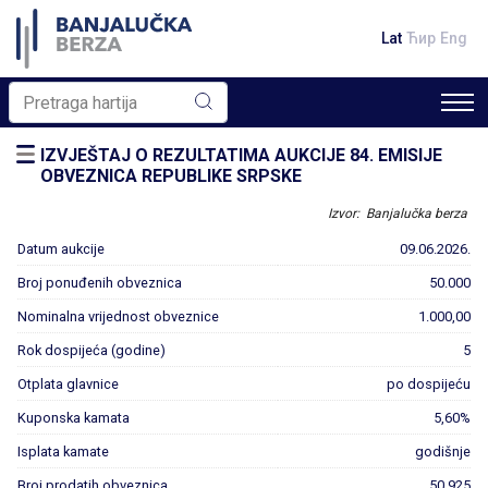
Lat
Ћир
Eng
IZVJEŠTAJ O REZULTATIMA AUKCIJE 84. EMISIJE
OBVEZNICA REPUBLIKE SRPSKE
Izvor: Banjalučka berza
Datum aukcije
09.06.2026.
Broj ponuđenih obveznica
50.000
Nominalna vrijednost obveznice
1.000,00
Rok dospijeća (godine)
5
Otplata glavnice
po dospijeću
Kuponska kamata
5,60%
Isplata kamate
godišnje
Broj prodatih obveznica
50.925