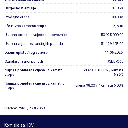
Uspješnost emisije
101,85%
Prodajna cijena
100,00%
Efektivna kamatna stopa
5,60%
Ukupna prodajna vrijednost obveznica
50.925.000,00
Ukupna vrijednost pristiglih ponuda
51.129.153,00
Datum uplate / registracije
11.06.2026.
Oznaka u javnoj ponudi
RSBD-O65
Najviša ponuđena cijena uz kamatnu
cijena 101,00% / kamata
stopu
5,36%
Najniža ponuđena cijena uz kamatnu
cijena 98,00% / kamata 6,08%
stopu
Prečice:
RSRP
RSBD-O63
,
Komisija za HOV