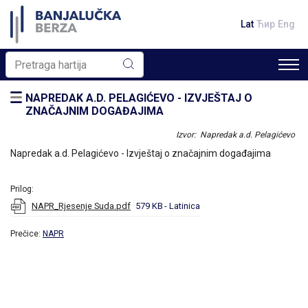
Lat
Ћир
Eng
NAPREDAK A.D. PELAGIĆEVO - IZVJEŠTAJ O
ZNAČAJNIM DOGAĐAJIMA
Izvor: Napredak a.d. Pelagićevo
Napredak a.d. Pelagićevo - Izvještaj o značajnim događajima
Prilog:
NAPR_Rjesenje Suda.pdf
579 KB
- Latinica
Prečice:
NAPR