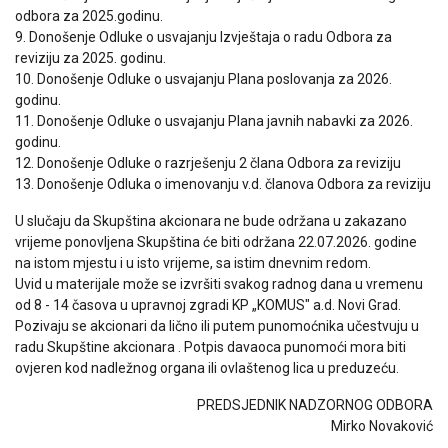
odbora za 2025.godinu.
9. Donošenje Odluke o usvajanju Izvještaja o radu Odbora za
reviziju za 2025. godinu.
10. Donošenje Odluke o usvajanju Plana poslovanja za 2026.
godinu.
11. Donošenje Odluke o usvajanju Plana javnih nabavki za 2026.
godinu.
12. Donošenje Odluke o razrješenju 2 člana Odbora za reviziju
13. Donošenje Odluka o imenovanju v.d. članova Odbora za reviziju
U slučaju da Skupština akcionara ne bude održana u zakazano
vrijeme ponovljena Skupština će biti održana 22.07.2026. godine
na istom mjestu i u isto vrijeme, sa istim dnevnim redom.
Uvid u materijale može se izvršiti svakog radnog dana u vremenu
od 8 - 14 časova u upravnoj zgradi KP „KOMUS" a.d. Novi Grad.
Pozivaju se akcionari da lično ili putem punomoćnika učestvuju u
radu Skupštine akcionara . Potpis davaoca punomoći mora biti
ovjeren kod nadležnog organa ili ovlaštenog lica u preduzeću.
PREDSJEDNIK NADZORNOG ODBORA
Mirko Novaković