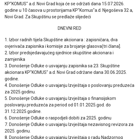
KP"KOMUS" a.d. Novi Grad koja će se održati dana 15.07.2026.
godine u 10 časova u prostorijama KP"Komus"a.d. Njegoševa 32 a,
Novi Grad. Za Skupštinu se predlaže slijedeći
DNEVNI RED
1. Izbor radnih tijela Skupštine akcionara : zapisničara, dva
ovjerivača zapisnika i komisije za brojanje glasova(tri člana].
2. Izbor predsjedavajućeg sjednice skupštine akcionara i
zamjenika
3. Donošenje Odluke o usvajanju zapisnika sa 23. Skupštine
akcionara KP"KOMUS" a.d. Novi Grad održane dana 30.06.2025.
godine.
4. Donošenje Odluke o usvajanju Izvještaja o poslovanju preduzeća
za 2025.godinu.
5. Donošenje Odluke o usvajanju Izvještaja o finansijskom
poslovanju preduzeća za period od 01.01.2025.god. do
31.12.2025.godine.
6. Donošenje Odluke o raspodjeli dobiti za 2025. godinu
7. Donošenje Odluke o usvajanju Izvještaja nezavisnog revizora za
2025. godinu.
8. Donošenje Odluke o usvajanju Izvještaja o radu Nadzornog