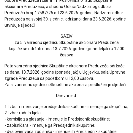
odbora Preduzeća i člana 11. Poslovnika o radu Skupštine
akcionara Preduzeća, a shodno Odluci Nadzornog odbora
Preduzeća broj: 17587/26 od 23.6.2026. godine, Nadzorni odbor
Preduzeća na svojoj 30. sjednici, održanoj dana 23.6.2026. godine
utvrđuje sljedeći:
SAZIV
za 5. vanrednu sjednicu Skupštine akcionara Preduzeća
koja će se održati dana 13.7.2026. godine (ponedeljak) u 12,00
časova
Peta vanredna sjednica Skupštine akcionara Preduzeća održaće
se dana, 13.7.2026. godine (ponedeljak) u Ugljeviku, sala Upravne
zgrade Preduzeća sa početkom u 12,00 časova.
Za 5. vanrednu sjednicu Skupštine akcionara predložen je sljedeći:
Dnevni red:
1. Izbor i imenovanje predsjednika skuštine - imenuje ga skupština;
2. Izbor radnih tijela:
- komisije za glasanje - imenuje je Predsjednik skupštine;
- zapisničara - imenuje ga Predsjednik skupštine;
- dva ovjerivača zapisnika - imenuje ih Predsjednik skupštine;