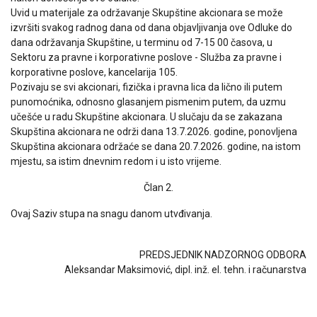
Uvid u materijale za održavanje Skupštine akcionara se može
izvršiti svakog radnog dana od dana objavljivanja ove Odluke do
dana održavanja Skupštine, u terminu od 7-15 00 časova, u
Sektoru za pravne i korporativne poslove - Služba za pravne i
korporativne poslove, kancelarija 105.
Pozivaju se svi akcionari, fizička i pravna lica da lično ili putem
punomoćnika, odnosno glasanjem pismenim putem, da uzmu
učešće u radu Skupštine akcionara. U slučaju da se zakazana
Skupština akcionara ne održi dana 13.7.2026. godine, ponovljena
Skupština akcionara održaće se dana 20.7.2026. godine, na istom
mjestu, sa istim dnevnim redom i u isto vrijeme.
Član 2.
Ovaj Saziv stupa na snagu danom utvđivanja.
PREDSJEDNIK NADZORNOG ODBORA
Aleksandar Maksimović, dipl. inž. el. tehn. i računarstva