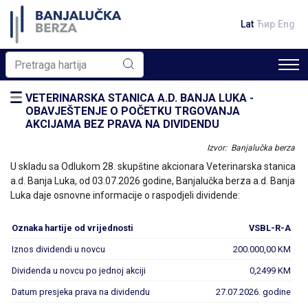
Lat
Ћир
Eng
VETERINARSKA STANICA A.D. BANJA LUKA -
OBAVJEŠTENJE O POČETKU TRGOVANJA
AKCIJAMA BEZ PRAVA NA DIVIDENDU
Izvor: Banjalučka berza
U skladu sa Odlukom 28. skupštine akcionara Veterinarska stanica
a.d. Banja Luka, od 03.07.2026 godine, Banjalučka berza a.d. Banja
Luka daje osnovne informacije o raspodjeli dividende:
Oznaka hartije od vrijednosti
VSBL-R-A
Iznos dividendi u novcu
200.000,00 KM
Dividenda u novcu po jednoj akciji
0,2499 KM
Datum presjeka prava na dividendu
27.07.2026. godine