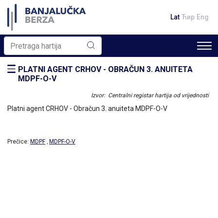
Lat
Ћир
Eng
PLATNI AGENT CRHOV - OBRAČUN 3. ANUITETA
MDPF-O-V
Izvor: Centralni registar hartija od vrijednosti
Platni agent CRHOV - Obračun 3. anuiteta MDPF-O-V
Prečice:
MDPF
MDPF-O-V
,