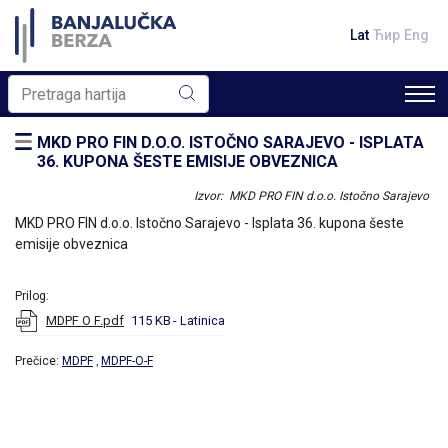
Lat
Ћир
Eng
MKD PRO FIN D.O.O. ISTOČNO SARAJEVO - ISPLATA
36. KUPONA ŠESTE EMISIJE OBVEZNICA
Izvor: MKD PRO FIN d.o.o. Istočno Sarajevo
MKD PRO FIN d.o.o. Istočno Sarajevo - Isplata 36. kupona šeste
emisije obveznica
Prilog:
MDPF O F.pdf
115 KB
- Latinica
Prečice:
MDPF
MDPF-O-F
,