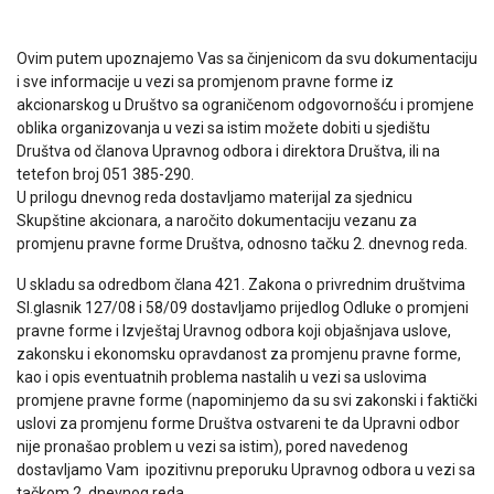
Ovim putem upoznajemo Vas sa činjenicom da svu dokumentaciju
i sve informacije u vezi sa promjenom pravne forme iz
akcionarskog u Društvo sa ograničenom odgovornošću i promjene
oblika organizovanja u vezi sa istim možete dobiti u sjedištu
Društva od članova Upravnog odbora i direktora Društva, ili na
tetefon broj 051 385-290.
U prilogu dnevnog reda dostavljamo materijal za sjednicu
Skupštine akcionara, a naročito dokumentaciju vezanu za
promjenu pravne forme Društva, odnosno tačku 2. dnevnog reda.
U skladu sa odredbom člana 421. Zakona o privrednim društvima
Sl.glasnik 127/08 i 58/09 dostavljamo prijedlog Odluke o promjeni
pravne forme i Izvještaj Uravnog odbora koji objašnjava uslove,
zakonsku i ekonomsku opravdanost za promjenu pravne forme,
kao i opis eventuatnih problema nastalih u vezi sa uslovima
promjene pravne forme (napominjemo da su svi zakonski i faktički
uslovi za promjenu forme Društva ostvareni te da Upravni odbor
nije pronašao problem u vezi sa istim), pored navedenog
dostavljamo Vam ipozitivnu preporuku Upravnog odbora u vezi sa
tačkom 2. dnevnog reda,