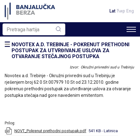
Lat
Ћир
Eng
NOVOTEX A.D. TREBINJE - POKRENUT PRETHODNI
POSTUPAK ZA UTVRĐIVANJE USLOVA ZA
OTVARANJE STEČAJNOG POSTUPKA
Izvor: Okružni privredni sud u Trebinju
Novotex a.d. Trebinje - Okružni privredni sud u Trebinju je
rješenjem broj 62 0 St 007979 10 St od 23.12.2010. godine
pokrenuo prethodni postupak za utvrđivanje uslova za otvaranje
postupka stečaja nad gore navedenim emitentom.
Prilog:
NOVT_Pokrenut prethodni postupak.pdf
541 KB
- Latinica