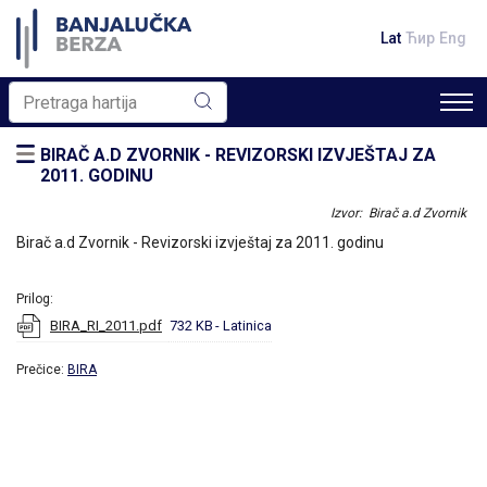
Lat
Ћир
Eng
BIRAČ A.D ZVORNIK - REVIZORSKI IZVJEŠTAJ ZA
2011. GODINU
Izvor: Birač a.d Zvornik
Birač a.d Zvornik - Revizorski izvještaj za 2011. godinu
Prilog:
BIRA_RI_2011.pdf
732 KB
- Latinica
Prečice:
BIRA