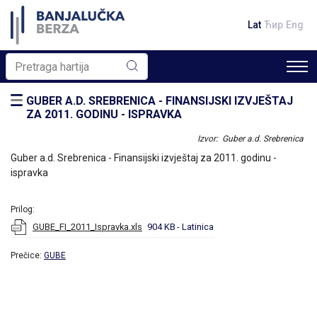
Lat
Ћир
Eng
GUBER A.D. SREBRENICA - FINANSIJSKI IZVJEŠTAJ
ZA 2011. GODINU - ISPRAVKA
Izvor: Guber a.d. Srebrenica
Guber a.d. Srebrenica - Finansijski izvještaj za 2011. godinu -
ispravka
Prilog:
GUBE_FI_2011_Ispravka.xls
904 KB
- Latinica
Prečice:
GUBE