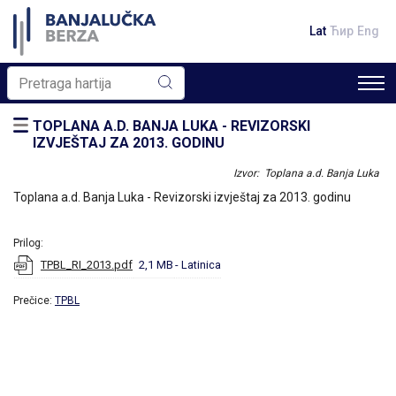
Lat
Ћир
Eng
TOPLANA A.D. BANJA LUKA - REVIZORSKI
IZVJEŠTAJ ZA 2013. GODINU
Izvor: Toplana a.d. Banja Luka
Toplana a.d. Banja Luka - Revizorski izvještaj za 2013. godinu
Prilog:
TPBL_RI_2013.pdf
2,1 MB
- Latinica
Prečice:
TPBL