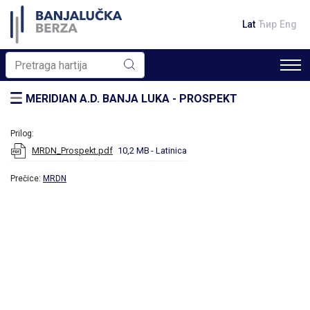
Lat
Ћир
Eng
MERIDIAN A.D. BANJA LUKA - PROSPEKT
Prilog:
MRDN_Prospekt.pdf
10,2 MB
- Latinica
Prečice:
MRDN