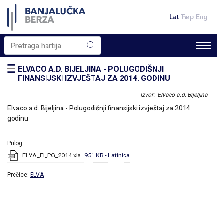
Lat
Ћир
Eng
ELVACO A.D. BIJELJINA - POLUGODIŠNJI
FINANSIJSKI IZVJEŠTAJ ZA 2014. GODINU
Izvor: Elvaco a.d. Bijeljina
Elvaco a.d. Bijeljina - Polugodišnji finansijski izvještaj za 2014.
godinu
Prilog:
ELVA_FI_PG_2014.xls
951 KB
- Latinica
Prečice:
ELVA