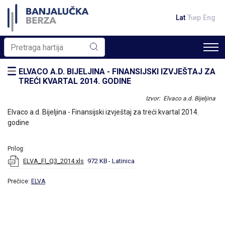
Lat
Ћир
Eng
ELVACO A.D. BIJELJINA - FINANSIJSKI IZVJEŠTAJ ZA
TREĆI KVARTAL 2014. GODINE
Izvor: Elvaco a.d. Bijeljina
Elvaco a.d. Bijeljina - Finansijski izvještaj za treći kvartal 2014.
godine
Prilog:
ELVA_FI_Q3_2014.xls
972 KB
- Latinica
Prečice:
ELVA