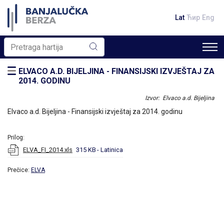
Lat
Ћир
Eng
ELVACO A.D. BIJELJINA - FINANSIJSKI IZVJEŠTAJ ZA
2014. GODINU
Izvor: Elvaco a.d. Bijeljina
Elvaco a.d. Bijeljina - Finansijski izvještaj za 2014. godinu
Prilog:
ELVA_FI_2014.xls
315 KB
- Latinica
Prečice:
ELVA