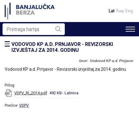
Lat
Ћир
Eng
VODOVOD KP A.D. PRNJAVOR - REVIZORSKI
IZVJEŠTAJ ZA 2014. GODINU
Izvor: Vodovod KP a.d. Prnjavor
Vodovod KP a.d. Prnjavor - Revizorski izvještaj za 2014. godinu
Prilog:
VDPV_RI_2014.pdf
492 KB
- Latinica
Prečice:
VDPV