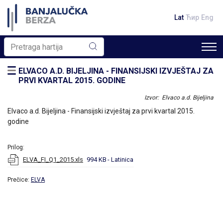
Lat
Ћир
Eng
ELVACO A.D. BIJELJINA - FINANSIJSKI IZVJEŠTAJ ZA
PRVI KVARTAL 2015. GODINE
Izvor: Elvaco a.d. Bijeljina
Elvaco a.d. Bijeljina - Finansijski izvještaj za prvi kvartal 2015.
godine
Prilog:
ELVA_FI_Q1_2015.xls
994 KB
- Latinica
Prečice:
ELVA