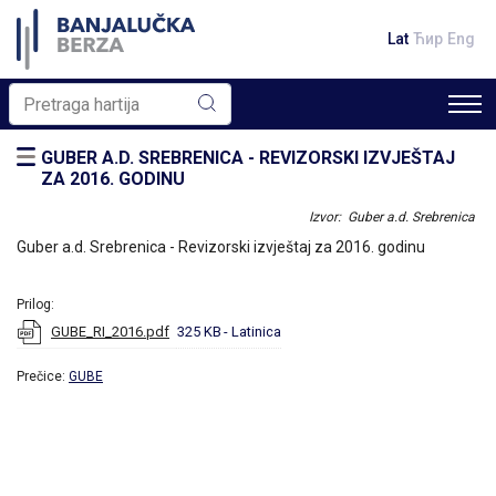
Lat
Ћир
Eng
GUBER A.D. SREBRENICA - REVIZORSKI IZVJEŠTAJ
ZA 2016. GODINU
Izvor: Guber a.d. Srebrenica
Guber a.d. Srebrenica - Revizorski izvještaj za 2016. godinu
Prilog:
GUBE_RI_2016.pdf
325 KB
- Latinica
Prečice:
GUBE