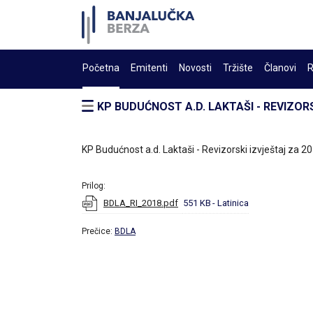
Početna
Emitenti
Novosti
Tržište
Članovi
R
KP BUDUĆNOST A.D. LAKTAŠI - REVIZORS
KP Budućnost a.d. Laktaši - Revizorski izvještaj za 2
Prilog:
BDLA_RI_2018.pdf
551 KB
- Latinica
Prečice:
BDLA