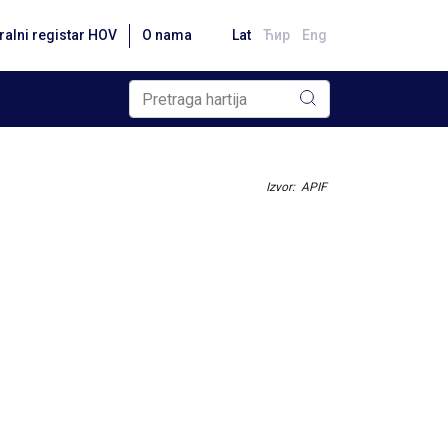
ralni registar HOV
O nama
Lat
Ћир
Eng
Izvor: APIF