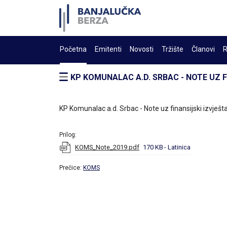
Početna
Emitenti
Novosti
Tržište
Članovi
R
KP KOMUNALAC A.D. SRBAC - NOTE UZ F
KP Komunalac a.d. Srbac - Note uz finansijski izvješt
Prilog:
KOMS_Note_2019.pdf
170 KB
- Latinica
Prečice:
KOMS