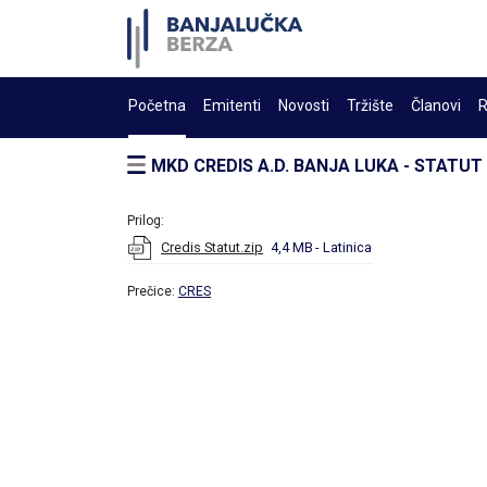
Početna
Emitenti
Novosti
Tržište
Članovi
R
MKD CREDIS A.D. BANJA LUKA - STATUT
Prilog:
Credis Statut.zip
4,4 MB
- Latinica
Prečice:
CRES