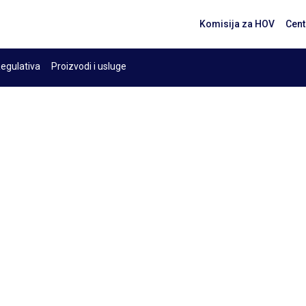
Komisija za HOV
Cent
egulativa
Proizvodi i usluge