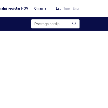
ralni registar HOV
O nama
Lat
Ћир
Eng