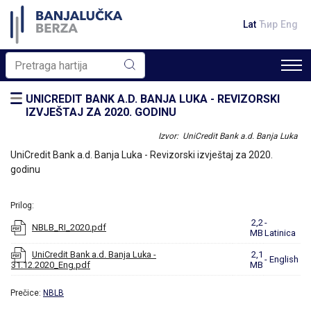
Lat
Ћир
Eng
UNICREDIT BANK A.D. BANJA LUKA - REVIZORSKI
IZVJEŠTAJ ZA 2020. GODINU
Izvor: UniCredit Bank a.d. Banja Luka
UniCredit Bank a.d. Banja Luka - Revizorski izvještaj za 2020.
godinu
Prilog:
2,2
-
NBLB_RI_2020.pdf
MB
Latinica
UniCredit Bank a.d. Banja Luka -
2,1
- English
31.12.2020_Eng.pdf
MB
Prečice:
NBLB