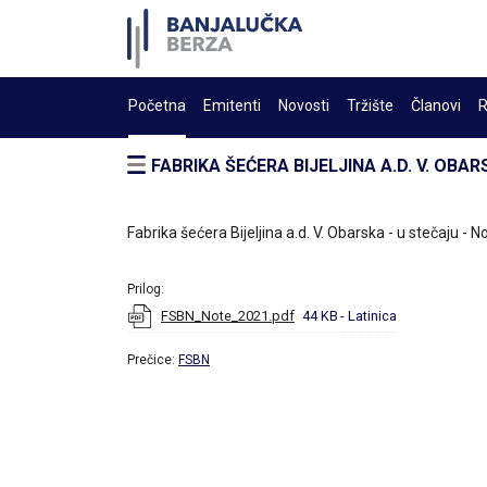
Početna
Emitenti
Novosti
Tržište
Članovi
R
FABRIKA ŠEĆERA BIJELJINA A.D. V. OBAR
Fabrika šećera Bijeljina a.d. V. Obarska - u stečaju - N
Prilog:
FSBN_Note_2021.pdf
44 KB
- Latinica
Prečice:
FSBN