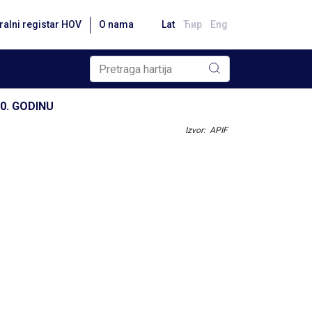
ralni registar HOV
O nama
Lat
Ћир
Eng
20. GODINU
Izvor: APIF